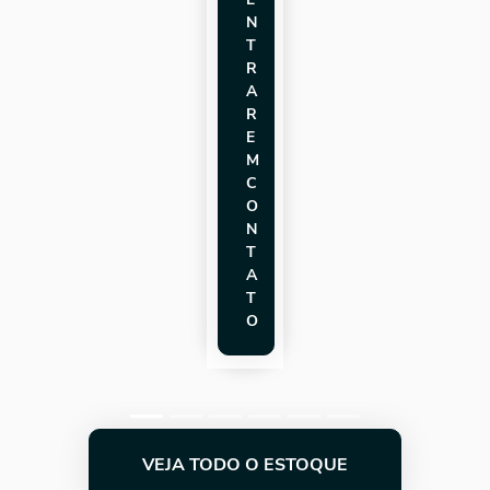
N
T
R
A
R
E
M
C
O
N
T
A
T
O
VEJA TODO O ESTOQUE