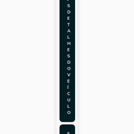
S
D
E
T
A
L
H
E
S
D
O
V
E
Í
C
U
L
O
E