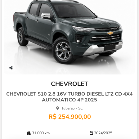
Co
mp
CHEVROLET
arti
lhe
CHEVROLET S10 2.8 16V TURBO DIESEL LTZ CD 4X4
AUTOMATICO 4P 2025
Tubarão - SC
R$ 254.900,00
31.000 km
2024/2025