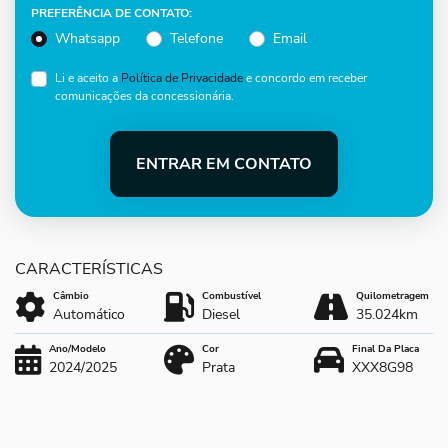
PREFERÊNCIA DE CONTATO:
Whatsapp
Telefone
Email
Li e aceito a
Política de Privacidade
e concordo em receber
comunicações da concessionária.
ENTRAR EM CONTATO
Câmbio
Combustível
Quilometragem
Automático
Diesel
35.024km
Ano/Modelo
Cor
Final Da Placa
2024/2025
Prata
XXX8G98