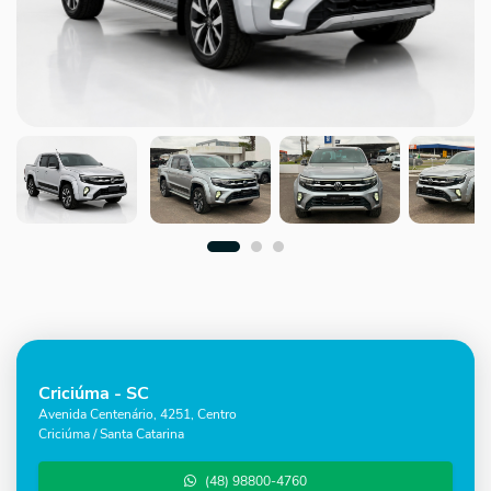
Criciúma - SC
Avenida Centenário, 4251, Centro
Criciúma / Santa Catarina
(48) 98800-4760