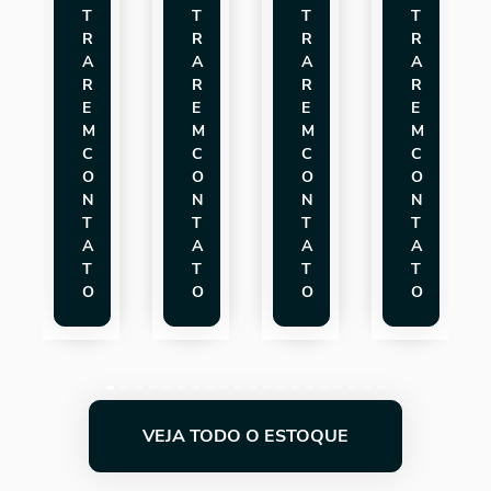
T
T
T
T
R
R
R
R
A
A
A
A
R
R
R
R
E
E
E
E
M
M
M
M
C
C
C
C
O
O
O
O
N
N
N
N
T
T
T
T
A
A
A
A
T
T
T
T
O
O
O
O
VEJA TODO O ESTOQUE