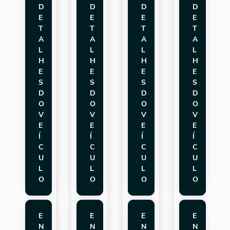
D
D
D
D
E
E
E
E
T
T
T
T
A
A
A
A
L
L
L
L
H
H
H
H
E
E
E
E
S
S
S
S
D
D
D
D
O
O
O
O
V
V
V
V
E
E
E
E
Í
Í
Í
Í
C
C
C
C
U
U
U
U
L
L
L
L
O
O
O
O
E
E
E
E
N
N
N
N