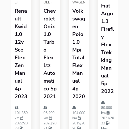
LT
OLET
WAGEN
Fiat
Rena
Chev
Volk
Argo
Ult
Rolet
Swag
1.3
Kwid
Onix
En
Firefl
1.0
1.0
Polo
Y
12v
Turb
1.0
Flex
Sce
O
Mpi
Trek
Flex
Flex
Total
King
Zen
Ltz
Flex
Man
Man
Auto
Man
Ual
Ual
Mati
Ual
5p
4p
Co 5p
4p
2022
2023
2021
2020
80.000
101.350
95.200
104.000
km
km
km
km
2021/20
2022/20
2020/20
2019/20
22
23
21
20
Flex