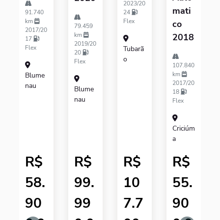
2023/20
Mati
91.740
24
km
Flex
Co
79.459
2017/20
km
2018
17
2019/20
Flex
Tubarã
20
O
Flex
107.840
km
Blume
2017/20
Nau
Blume
18
Nau
Flex
Criciúm
A
R$
R$
R$
R$
58.
99.
10
55.
90
99
7.7
90