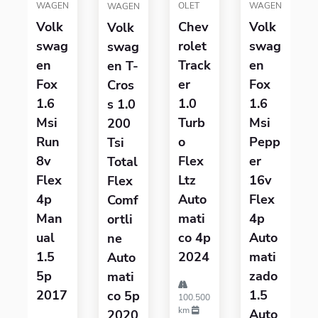
WAGEN
OLET
WAGEN
WAGEN
Volk
Chev
Volk
Volk
Swag
Rolet
Swag
Swag
En
Track
En
En T-
Fox
Er
Fox
Cros
1.6
1.0
1.6
S 1.0
Msi
Turb
Msi
200
Run
O
Pepp
Tsi
8v
Flex
Er
Total
Flex
Ltz
16v
Flex
4p
Auto
Flex
Comf
Man
Mati
4p
Ortli
Ual
Co 4p
Auto
Ne
1.5
2024
Mati
Auto
5p
Zado
Mati
2017
1.5
Co 5p
100.500
km
Auto
2020