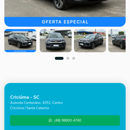
Criciúma - SC
Avenida Centenário, 4251, Centro
Criciúma / Santa Catarina
(48) 98800-4760