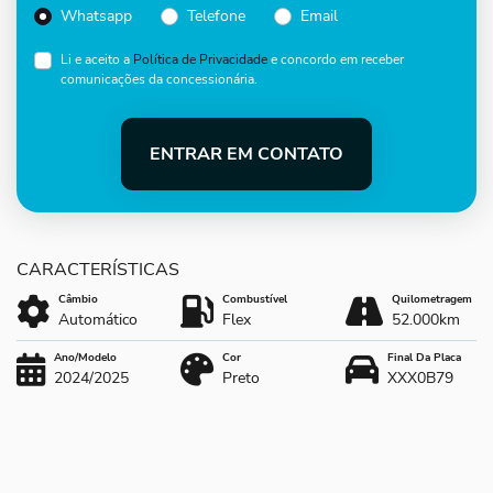
Whatsapp
Telefone
Email
Li e aceito a
Política de Privacidade
e concordo em receber
comunicações da concessionária.
ENTRAR EM CONTATO
Câmbio
Combustível
Quilometragem
Automático
Flex
52.000km
Ano/Modelo
Cor
Final Da Placa
2024/2025
Preto
XXX0B79