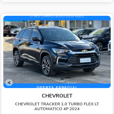
Co
mp
CHEVROLET
arti
lhe
CHEVROLET TRACKER 1.0 TURBO FLEX LT
AUTOMATICO 4P 2024