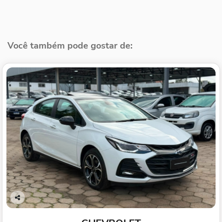
Você também pode gostar de:
Co
mp