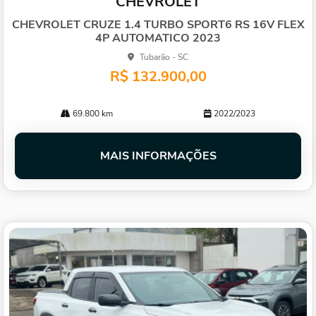
CHEVROLET
arti
lhe
CHEVROLET CRUZE 1.4 TURBO SPORT6 RS 16V FLEX
4P AUTOMATICO 2023
Tubarão - SC
R$ 132.900,00
69.800 km
2022/2023
MAIS INFORMAÇÕES