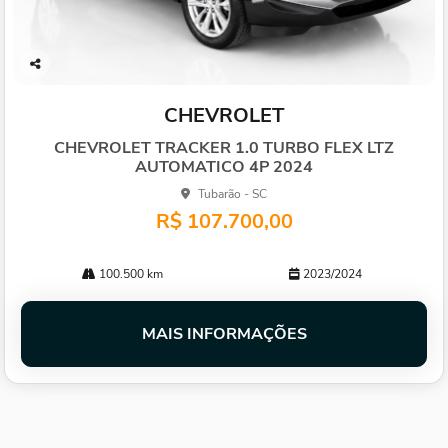
Co
mp
CHEVROLET
arti
lhe
CHEVROLET TRACKER 1.0 TURBO FLEX LTZ
AUTOMATICO 4P 2024
Tubarão - SC
R$ 107.700,00
100.500 km
2023/2024
MAIS INFORMAÇÕES