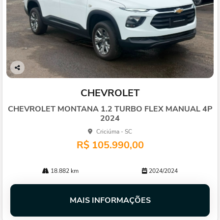
Co
mp
CHEVROLET
arti
lhe
CHEVROLET MONTANA 1.2 TURBO FLEX MANUAL 4P
2024
Criciúma - SC
R$ 105.990,00
18.882 km
2024/2024
MAIS INFORMAÇÕES