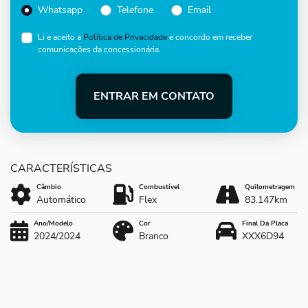
Whatsapp
Telefone
Email
Li e aceito a
Política de Privacidade
e concordo em receber
comunicações da concessionária.
ENTRAR EM CONTATO
Câmbio
Combustível
Quilometragem
Automático
Flex
83.147km
Ano/Modelo
Cor
Final Da Placa
2024/2024
Branco
XXX6D94