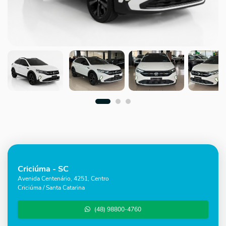
Criciúma - SC
Avenida Centenário, 4251, Centro
Criciúma / Santa Catarina
(48) 98800-4760