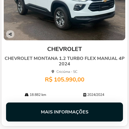
Co
mp
CHEVROLET
arti
lhe
CHEVROLET MONTANA 1.2 TURBO FLEX MANUAL 4P
2024
Criciúma - SC
R$ 105.990,00
18.882 km
2024/2024
MAIS INFORMAÇÕES