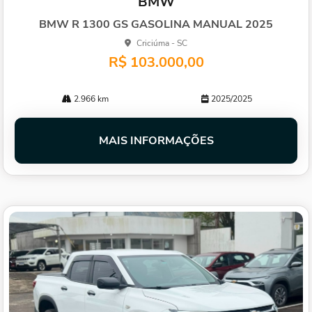
BMW
arti
lhe
BMW R 1300 GS GASOLINA MANUAL 2025
Criciúma - SC
R$ 103.000,00
2.966 km
2025/2025
MAIS INFORMAÇÕES