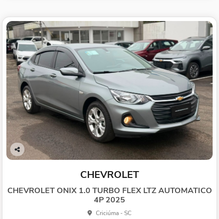
Co
mp
CHEVROLET
arti
lhe
CHEVROLET ONIX 1.0 TURBO FLEX LTZ AUTOMATICO
4P 2025
Criciúma - SC