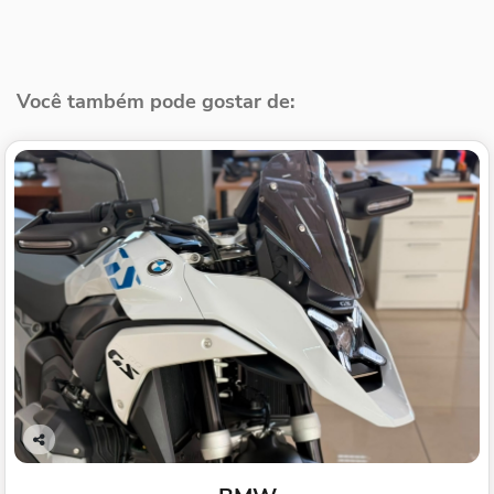
Você também pode gostar de:
Co
mp