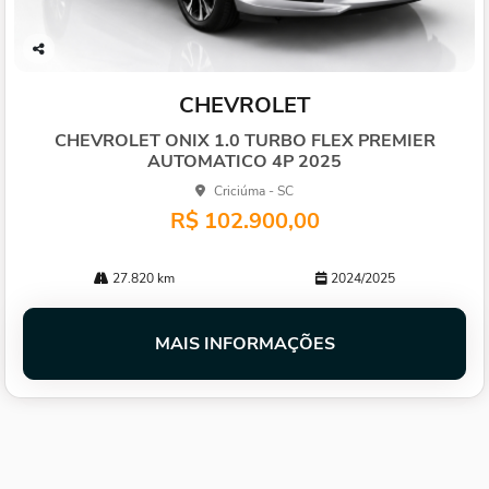
Co
mp
CHEVROLET
arti
lhe
CHEVROLET ONIX 1.0 TURBO FLEX PREMIER
AUTOMATICO 4P 2025
Criciúma - SC
R$ 102.900,00
27.820 km
2024/2025
MAIS INFORMAÇÕES