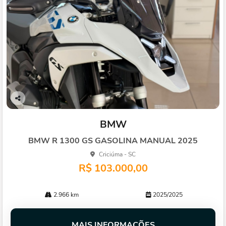
Co
mp
BMW
arti
lhe
BMW R 1300 GS GASOLINA MANUAL 2025
Criciúma - SC
R$ 103.000,00
2.966 km
2025/2025
MAIS INFORMAÇÕES