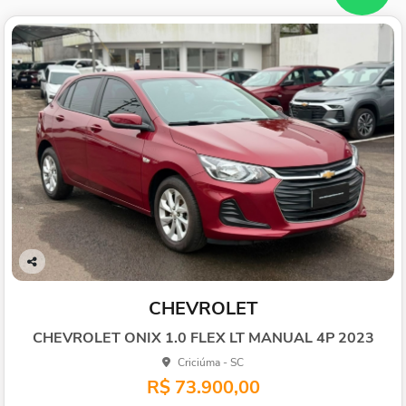
Co
mp
CHEVROLET
arti
lhe
CHEVROLET ONIX 1.0 FLEX LT MANUAL 4P 2023
Criciúma - SC
R$ 73.900,00