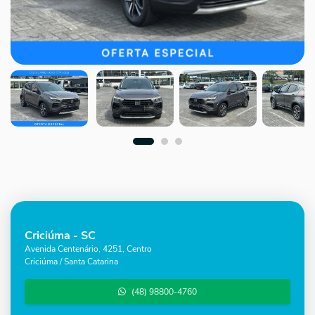
Criciúma - SC
Avenida Centenário, 4251, Centro
Criciúma / Santa Catarina
(48) 98800-4760