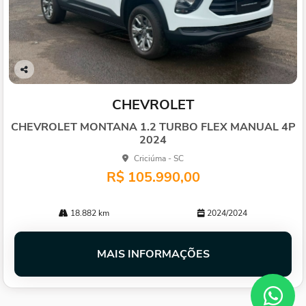
Co
mp
CHEVROLET
arti
lhe
CHEVROLET MONTANA 1.2 TURBO FLEX MANUAL 4P
2024
Criciúma - SC
R$ 105.990,00
18.882 km
2024/2024
MAIS INFORMAÇÕES