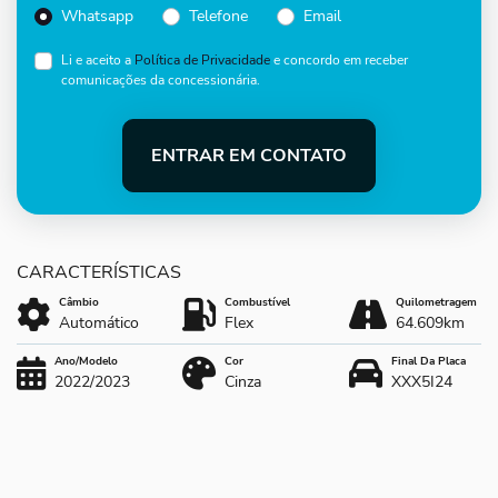
Whatsapp
Telefone
Email
Li e aceito a
Política de Privacidade
e concordo em receber
comunicações da concessionária.
ENTRAR EM CONTATO
Câmbio
Combustível
Quilometragem
Automático
Flex
64.609km
Ano/Modelo
Cor
Final Da Placa
2022/2023
Cinza
XXX5I24