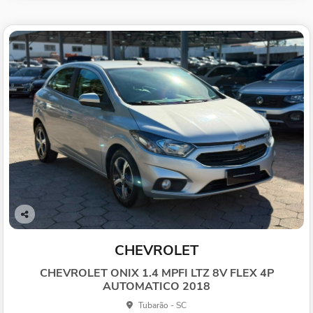
Co
mp
CHEVROLET
arti
lhe
CHEVROLET ONIX 1.4 MPFI LTZ 8V FLEX 4P
AUTOMATICO 2018
Tubarão - SC