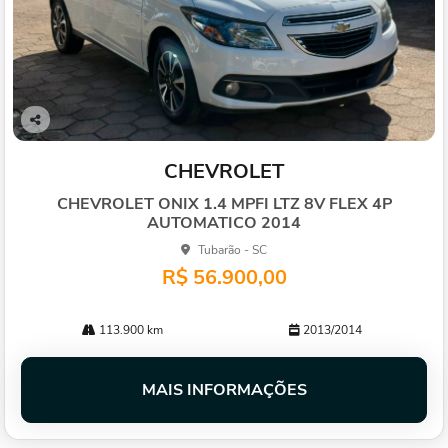
Co
mp
CHEVROLET
arti
lhe
CHEVROLET ONIX 1.4 MPFI LTZ 8V FLEX 4P
AUTOMATICO 2014
Tubarão - SC
R$ 56.900,00
113.900 km
2013/2014
MAIS INFORMAÇÕES