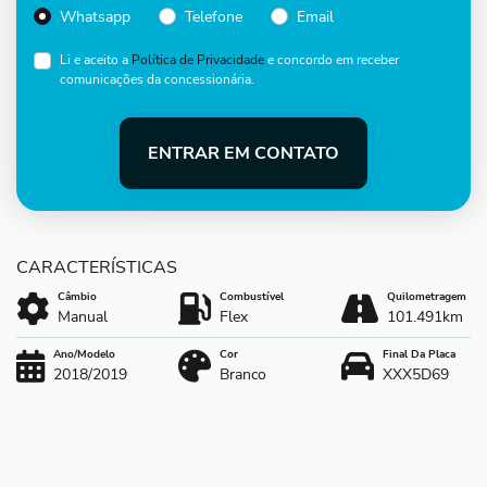
Whatsapp
Telefone
Email
Li e aceito a
Política de Privacidade
e concordo em receber
comunicações da concessionária.
ENTRAR EM CONTATO
Câmbio
Combustível
Quilometragem
Manual
Flex
101.491km
Ano/Modelo
Cor
Final Da Placa
2018/2019
Branco
XXX5D69