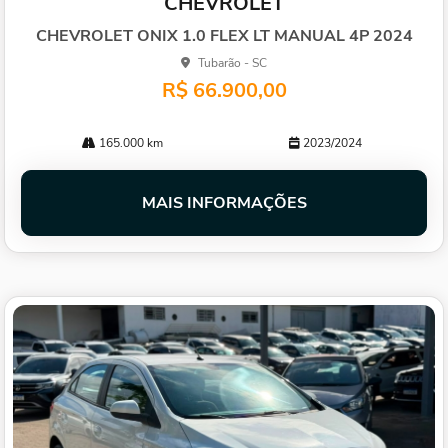
CHEVROLET
arti
lhe
CHEVROLET ONIX 1.0 FLEX LT MANUAL 4P 2024
Tubarão - SC
R$ 66.900,00
165.000 km
2023/2024
MAIS INFORMAÇÕES