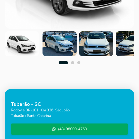
Tubarão - SC
Rodovia BR-101, Km 336, São João
Tubarão / Santa Catarina
(48) 98800-4760