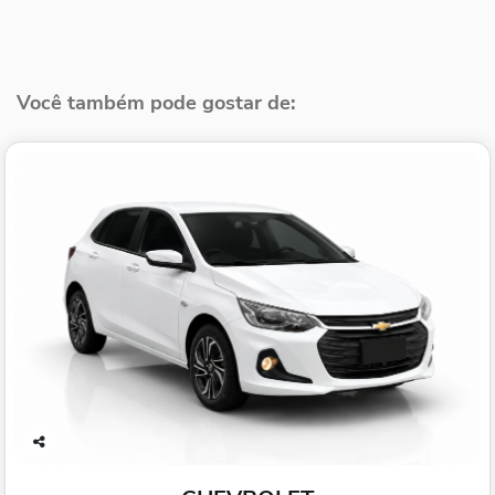
Você também pode gostar de:
Co
mp