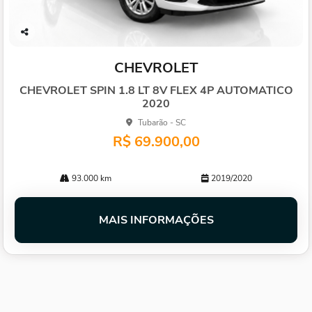
Co
mp
CHEVROLET
arti
lhe
CHEVROLET SPIN 1.8 LT 8V FLEX 4P AUTOMATICO
2020
Tubarão - SC
R$ 69.900,00
93.000 km
2019/2020
MAIS INFORMAÇÕES