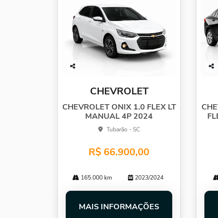
Co
Co
mp
mp
CHEVROLET
arti
arti
lhe
lhe
CHEVROLET ONIX 1.0 FLEX LT
CHE
MANUAL 4P 2024
FL
Tubarão - SC
R$ 66.900,00
165.000 km
2023/2024
MAIS INFORMAÇÕES