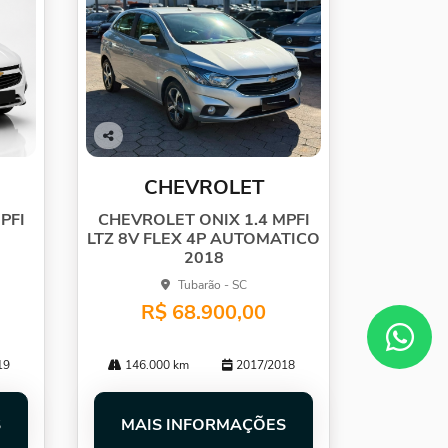
Co
mp
CHEVROLET
arti
lhe
PFI
CHEVROLET ONIX 1.4 MPFI
LTZ 8V FLEX 4P AUTOMATICO
2018
Tubarão - SC
R$ 68.900,00
19
146.000 km
2017/2018
S
MAIS INFORMAÇÕES