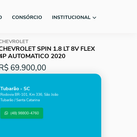
O
CONSÓRCIO
INSTITUCIONAL
CHEVROLET
CHEVROLET SPIN 1.8 LT 8V FLEX
4P AUTOMATICO 2020
R$ 69.900,00
Tubarão - SC
Rodovia BR-101, Km 336, São João
Tubarão / Santa Catarina
(48) 98800-4760