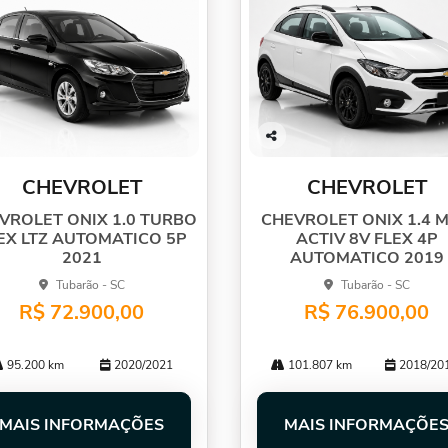
Co
mp
CHEVROLET
CHEVROLET
arti
lhe
VROLET ONIX 1.0 TURBO
CHEVROLET ONIX 1.4 M
EX LTZ AUTOMATICO 5P
ACTIV 8V FLEX 4P
2021
AUTOMATICO 2019
Tubarão - SC
Tubarão - SC
R$ 72.900,00
R$ 76.900,00
95.200 km
2020/2021
101.807 km
2018/20
MAIS INFORMAÇÕES
MAIS INFORMAÇÕE