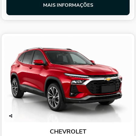
MAIS INFORMAÇÕES
Co
mp
CHEVROLET
arti