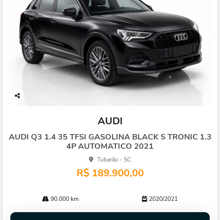
Co
mp
AUDI
arti
lhe
AUDI Q3 1.4 35 TFSI GASOLINA BLACK S TRONIC 1.3
4P AUTOMATICO 2021
Tubarão - SC
R$ 189.900,00
90.000 km
2020/2021