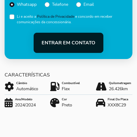
Whatsapp
Telefone
Email
Li e aceito a
Política de Privacidade
e concordo em receber
comunicações da concessionária.
ENTRAR EM CONTATO
Câmbio
Combustível
Quilometragem
Automático
Flex
26.426km
Ano/Modelo
Cor
Final Da Placa
2024/2024
Preto
XXX8C29