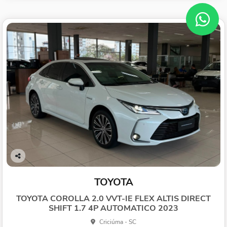
Co
mp
TOYOTA
arti
lhe
TOYOTA COROLLA 2.0 VVT-IE FLEX ALTIS DIRECT
SHIFT 1.7 4P AUTOMATICO 2023
Criciúma - SC