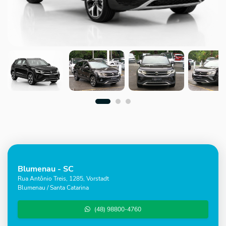
Blumenau - SC
Rua Antônio Treis, 1285, Vorstadt
Blumenau / Santa Catarina
(48) 98800-4760