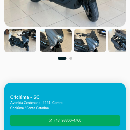
Criciúma - SC
Avenida Centenário, 4251, Centro
Criciúma / Santa Catarina
(48) 98800-4760