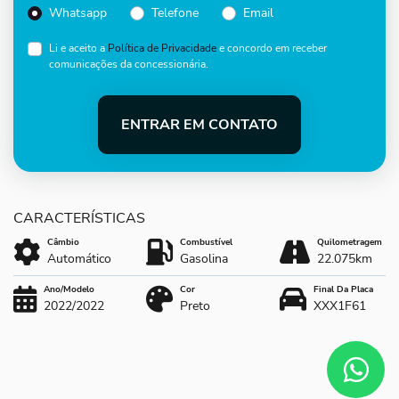
Whatsapp
Telefone
Email
Li e aceito a
Política de Privacidade
e concordo em receber
comunicações da concessionária.
ENTRAR EM CONTATO
Câmbio
Combustível
Quilometragem
Automático
Gasolina
22.075km
Ano/Modelo
Cor
Final Da Placa
2022/2022
Preto
XXX1F61