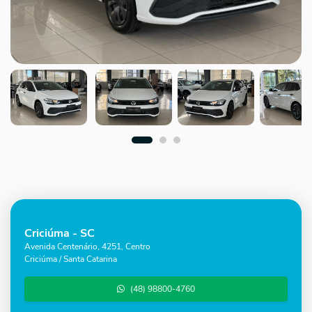
Criciúma - SC
Avenida Centenário, 4251, Centro
Criciúma / Santa Catarina
(48) 98800-4760