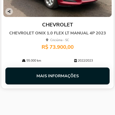
Co
mp
CHEVROLET
arti
lhe
CHEVROLET ONIX 1.0 FLEX LT MANUAL 4P 2023
Criciúma - SC
R$ 73.900,00
55.000 km
2022/2023
MAIS INFORMAÇÕES