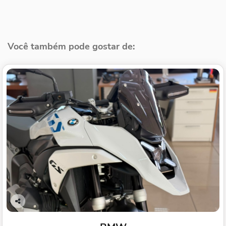
Você também pode gostar de:
Co
mp