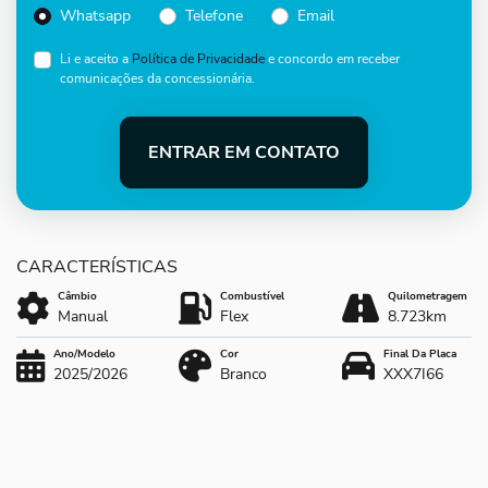
Whatsapp
Telefone
Email
Li e aceito a
Política de Privacidade
e concordo em receber
comunicações da concessionária.
ENTRAR EM CONTATO
Câmbio
Combustível
Quilometragem
Manual
Flex
8.723km
Ano/Modelo
Cor
Final Da Placa
2025/2026
Branco
XXX7I66