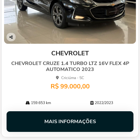
Co
mp
CHEVROLET
arti
lhe
CHEVROLET CRUZE 1.4 TURBO LTZ 16V FLEX 4P
AUTOMATICO 2023
Criciúma - SC
R$ 99.000,00
159.653 km
2022/2023
MAIS INFORMAÇÕES