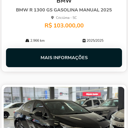
BMW
arti
lhe
BMW R 1300 GS GASOLINA MANUAL 2025
Criciúma - SC
R$ 103.000,00
2.966 km
2025/2025
MAIS INFORMAÇÕES