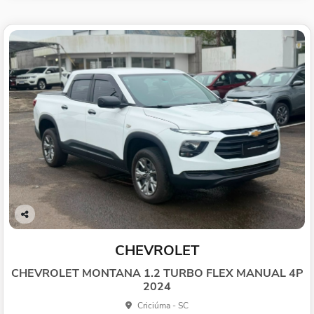
Co
mp
CHEVROLET
arti
lhe
CHEVROLET MONTANA 1.2 TURBO FLEX MANUAL 4P
2024
Criciúma - SC