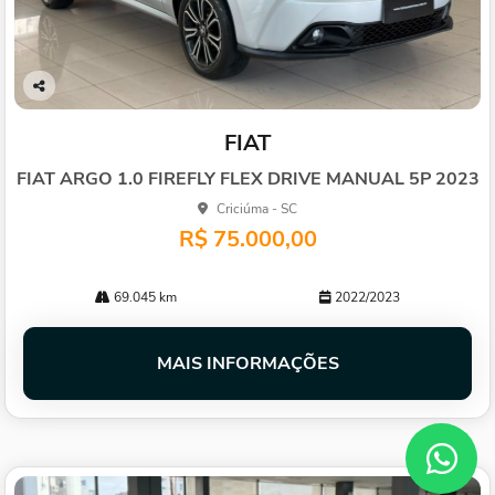
Co
mp
FIAT
arti
lhe
FIAT ARGO 1.0 FIREFLY FLEX DRIVE MANUAL 5P 2023
Criciúma - SC
R$ 75.000,00
69.045 km
2022/2023
MAIS INFORMAÇÕES