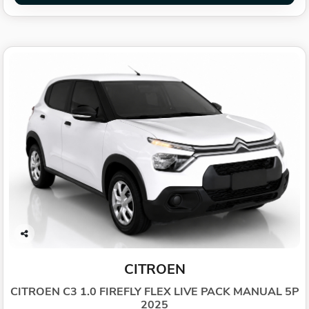
Co
mp
CITROEN
arti
lhe
CITROEN C3 1.0 FIREFLY FLEX LIVE PACK MANUAL 5P
2025