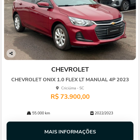
Co
mp
CHEVROLET
arti
lhe
CHEVROLET ONIX 1.0 FLEX LT MANUAL 4P 2023
Criciúma - SC
R$ 73.900,00
55.000 km
2022/2023
MAIS INFORMAÇÕES