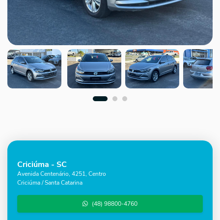
Criciúma - SC
Avenida Centenário, 4251, Centro
Criciúma / Santa Catarina
(48) 98800-4760