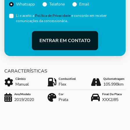
Whatsapp
Telefone
Email
Li e aceito a
Política de Privacidade
e concordo em receber
comunicações da concessionária.
ENTRAR EM CONTATO
Câmbio
Combustível
Quilometragem
Manual
Flex
105.998km
Ano/Modelo
Cor
Final Da Placa
2019/2020
Prata
XXX2J85