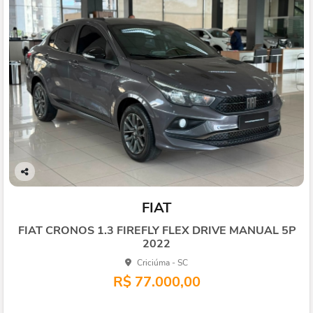
Co
mp
FIAT
arti
lhe
FIAT CRONOS 1.3 FIREFLY FLEX DRIVE MANUAL 5P
2022
Criciúma - SC
R$ 77.000,00