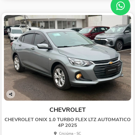
Co
mp
CHEVROLET
arti
lhe
CHEVROLET ONIX 1.0 TURBO FLEX LTZ AUTOMATICO
4P 2025
Criciúma - SC