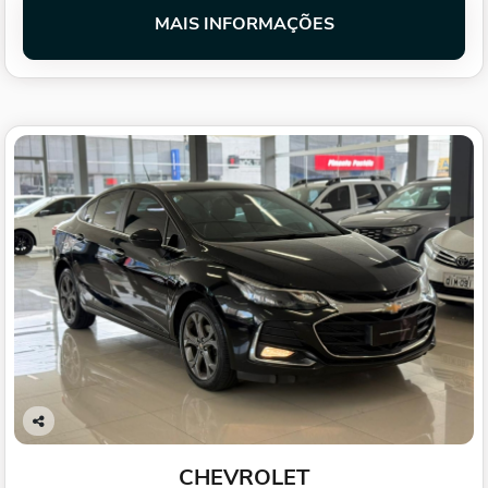
MAIS INFORMAÇÕES
Co
mp
CHEVROLET
arti