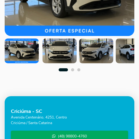
Criciúma - SC
Avenida Centenário, 4251, Centro
Criciúma / Santa Catarina
(48) 98800-4760