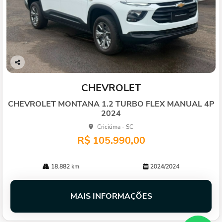
Co
mp
CHEVROLET
arti
lhe
CHEVROLET MONTANA 1.2 TURBO FLEX MANUAL 4P
2024
Criciúma - SC
R$ 105.990,00
18.882 km
2024/2024
MAIS INFORMAÇÕES