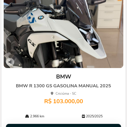
Co
mp
BMW
arti
lhe
BMW R 1300 GS GASOLINA MANUAL 2025
Criciúma - SC
R$ 103.000,00
2.966 km
2025/2025