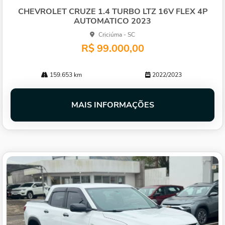
lhe
CHEVROLET CRUZE 1.4 TURBO LTZ 16V FLEX 4P
AUTOMATICO 2023
Criciúma - SC
R$ 99.000,00
159.653 km
2022/2023
MAIS INFORMAÇÕES