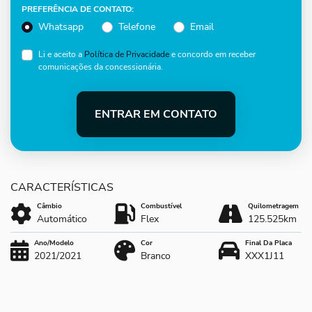
PREFERÊNCIA DE CONTATO:
Whatsapp
Telefone
Email
Li e aceito a
Política de Privacidade
e concordo em receber
comunicações da concessionária.
ENTRAR EM CONTATO
Câmbio
Combustível
Quilometragem
Automático
Flex
125.525km
Ano/Modelo
Cor
Final Da Placa
2021/2021
Branco
XXX1J11