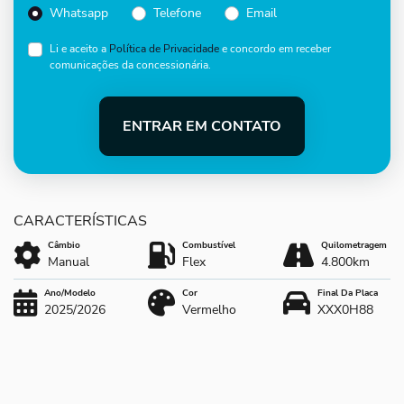
Whatsapp
Telefone
Email
Li e aceito a
Política de Privacidade
e concordo em receber
comunicações da concessionária.
ENTRAR EM CONTATO
Câmbio
Combustível
Quilometragem
Manual
Flex
4.800km
Ano/Modelo
Cor
Final Da Placa
2025/2026
Vermelho
XXX0H88