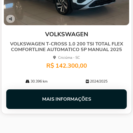
Co
mp
VOLKSWAGEN
arti
lhe
VOLKSWAGEN T-CROSS 1.0 200 TSI TOTAL FLEX
COMFORTLINE AUTOMATICO 5P MANUAL 2025
Criciúma - SC
R$ 142.300,00
30.396 km
2024/2025
MAIS INFORMAÇÕES