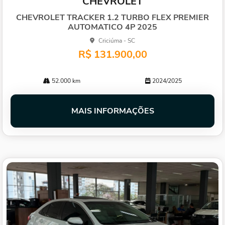
CHEVROLET
arti
lhe
CHEVROLET TRACKER 1.2 TURBO FLEX PREMIER
AUTOMATICO 4P 2025
Criciúma - SC
R$ 131.900,00
52.000 km
2024/2025
MAIS INFORMAÇÕES