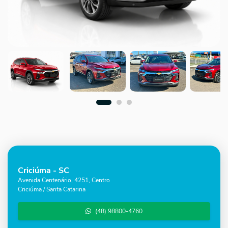
Criciúma - SC
Avenida Centenário, 4251, Centro
Criciúma / Santa Catarina
(48) 98800-4760