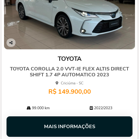
Co
mp
TOYOTA
arti
lhe
TOYOTA COROLLA 2.0 VVT-IE FLEX ALTIS DIRECT
SHIFT 1.7 4P AUTOMATICO 2023
Criciúma - SC
R$ 149.900,00
99.000 km
2022/2023
MAIS INFORMAÇÕES