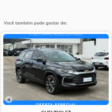
Você também pode gostar de:
Co
mp