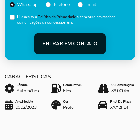
Whatsapp
Telefone
Email
Li e aceito a
Política de Privacidade
e concordo em receber
comunicações da concessionária.
ENTRAR EM CONTATO
Câmbio
Combustível
Quilometragem
Automático
Flex
89.000km
Ano/Modelo
Cor
Final Da Placa
2022/2023
Preto
XXX2F14