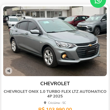
Co
mp
CHEVROLET
arti
lhe
CHEVROLET ONIX 1.0 TURBO FLEX LTZ AUTOMATICO
4P 2025
Criciúma - SC
R$ 103.990,00