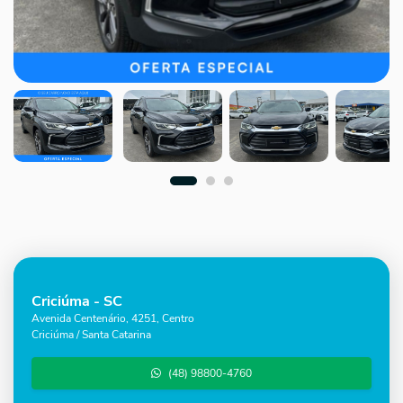
Criciúma - SC
Avenida Centenário, 4251, Centro
Criciúma / Santa Catarina
(48) 98800-4760