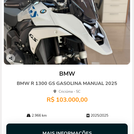
Co
mp
BMW
arti
lhe
BMW R 1300 GS GASOLINA MANUAL 2025
Criciúma - SC
R$ 103.000,00
2.966 km
2025/2025
MAIS INFORMAÇÕES