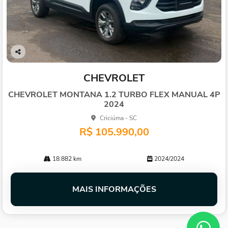
Co
mp
CHEVROLET
arti
lhe
CHEVROLET MONTANA 1.2 TURBO FLEX MANUAL 4P
2024
Criciúma - SC
R$ 105.990,00
18.882 km
2024/2024
MAIS INFORMAÇÕES