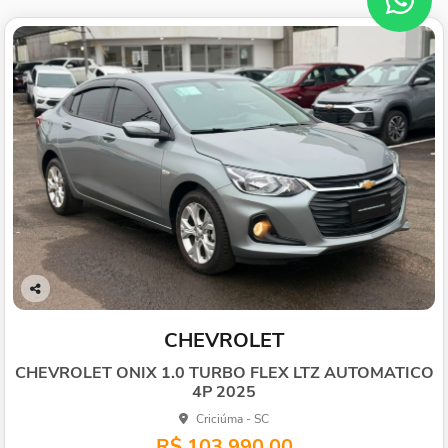
Co
mp
CHEVROLET
arti
lhe
CHEVROLET ONIX 1.0 TURBO FLEX LTZ AUTOMATICO
4P 2025
Criciúma - SC
R$ 103.990,00