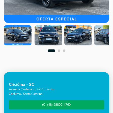
Criciúma - SC
Avenida Centenário, 4251, Centro
Criciúma / Santa Catarina
(48) 98800-4760