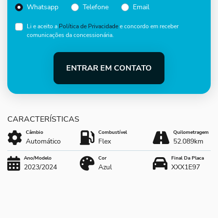
Whatsapp
Telefone
Email
Li e aceito a
Política de Privacidade
e concordo em receber
comunicações da concessionária.
ENTRAR EM CONTATO
Câmbio
Combustível
Quilometragem
Automático
Flex
52.089km
Ano/Modelo
Cor
Final Da Placa
2023/2024
Azul
XXX1E97