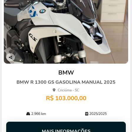
Co
mp
BMW
arti
lhe
BMW R 1300 GS GASOLINA MANUAL 2025
Criciúma - SC
R$ 103.000,00
2.966 km
2025/2025
MAIS INFORMAÇÕES