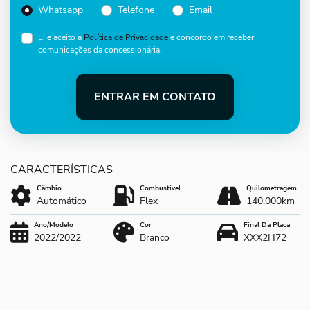
Whatsapp
Telefone
Email
Li e aceito a
Política de Privacidade
e concordo em receber
comunicações da concessionária.
ENTRAR EM CONTATO
Câmbio
Combustível
Quilometragem
Automático
Flex
140.000km
Ano/Modelo
Cor
Final Da Placa
2022/2022
Branco
XXX2H72