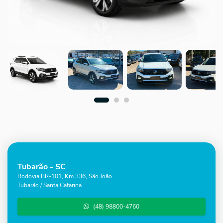
Tubarão - SC
Rodovia BR-101, Km 336, São João
Tubarão / Santa Catarina
(48) 98800-4760