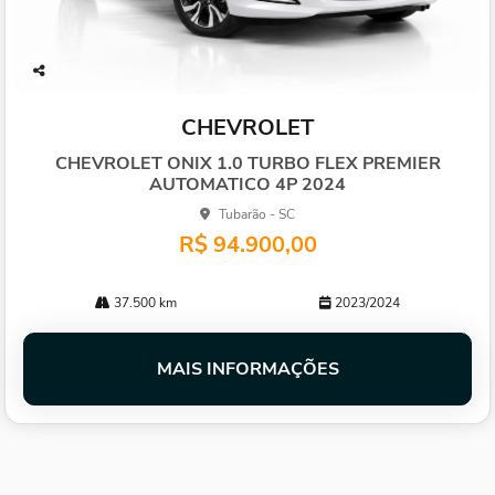
Co
mp
CHEVROLET
arti
lhe
CHEVROLET ONIX 1.0 TURBO FLEX PREMIER
AUTOMATICO 4P 2024
Tubarão - SC
R$ 94.900,00
37.500 km
2023/2024
MAIS INFORMAÇÕES