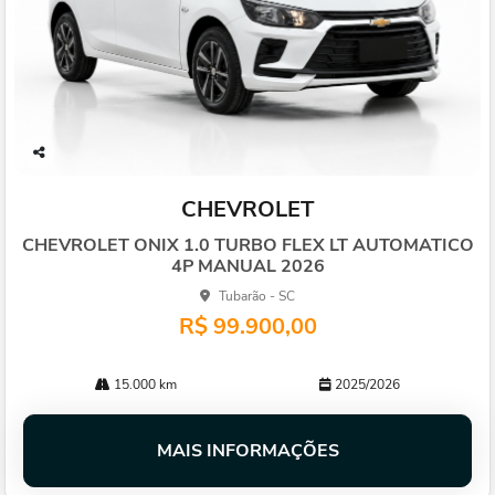
Co
mp
CHEVROLET
arti
lhe
CHEVROLET ONIX 1.0 TURBO FLEX LT AUTOMATICO
4P MANUAL 2026
Tubarão - SC
R$ 99.900,00
15.000 km
2025/2026
MAIS INFORMAÇÕES