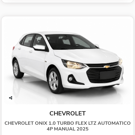
Co
mp
CHEVROLET
arti
lhe
CHEVROLET ONIX 1.0 TURBO FLEX LTZ AUTOMATICO
4P MANUAL 2025