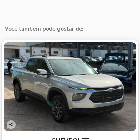
Você também pode gostar de:
Co
mp