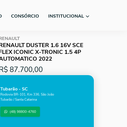
O
CONSÓRCIO
INSTITUCIONAL
RENAULT
RENAULT DUSTER 1.6 16V SCE
FLEX ICONIC X-TRONIC 1.5 4P
AUTOMATICO 2022
R$ 87.700,00
Tubarão - SC
Rodovia BR-101, Km 336, São João
Tubarão / Santa Catarina
(48) 98800-4760