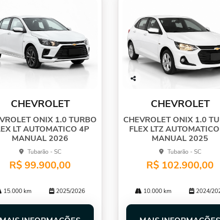
Co
mp
CHEVROLET
CHEVROLET
arti
lhe
VROLET ONIX 1.0 TURBO
CHEVROLET ONIX 1.0 T
LEX LT AUTOMATICO 4P
FLEX LTZ AUTOMATICO
MANUAL 2026
MANUAL 2025
Tubarão - SC
Tubarão - SC
R$ 99.900,00
R$ 102.900,00
15.000 km
2025/2026
10.000 km
2024/20