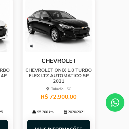
Co
mp
CHEVROLET
arti
lhe
URBO
CHEVROLET ONIX 1.0 TURBO
 4P
FLEX LTZ AUTOMATICO 5P
2021
Tubarão - SC
R$ 72.900,00
25
95.200 km
2020/2021