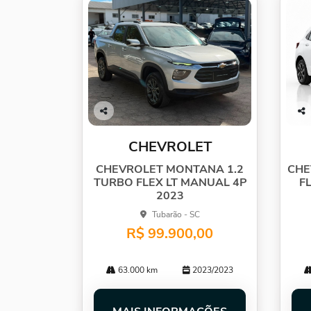
Co
Co
mp
mp
CHEVROLET
arti
arti
lhe
lhe
CHEVROLET MONTANA 1.2
CHE
TURBO FLEX LT MANUAL 4P
F
2023
Tubarão - SC
R$ 99.900,00
63.000 km
2023/2023