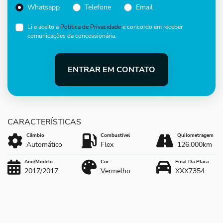
Whatsapp
Telefone
Email
Li e aceito a
Política de Privacidade
e concordo em receber
comunicações da concessionária.
ENTRAR EM CONTATO
Câmbio
Combustível
Quilometragem
Automático
Flex
126.000km
Ano/Modelo
Cor
Final Da Placa
2017/2017
Vermelho
XXX7354