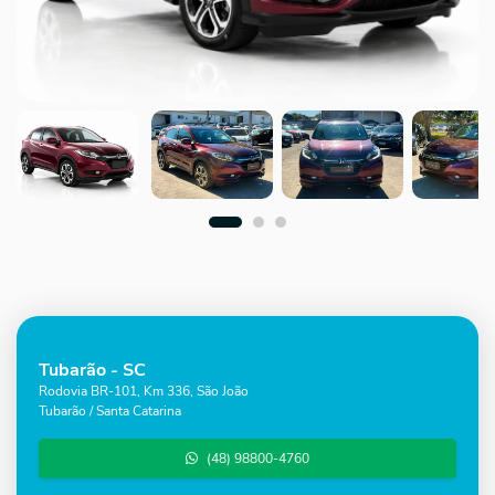
Tubarão - SC
Rodovia BR-101, Km 336, São João
Tubarão / Santa Catarina
(48) 98800-4760