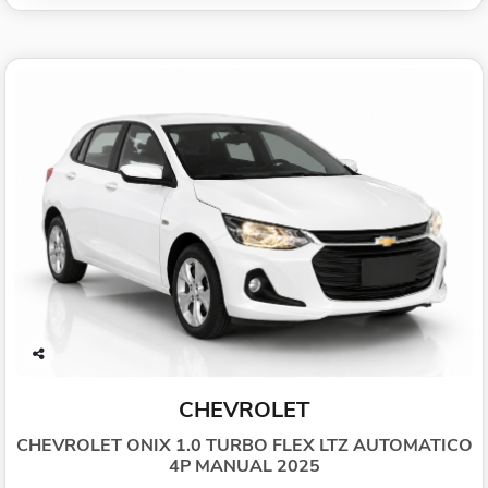
Co
mp
CHEVROLET
arti
lhe
CHEVROLET ONIX 1.0 TURBO FLEX LTZ AUTOMATICO
4P MANUAL 2025