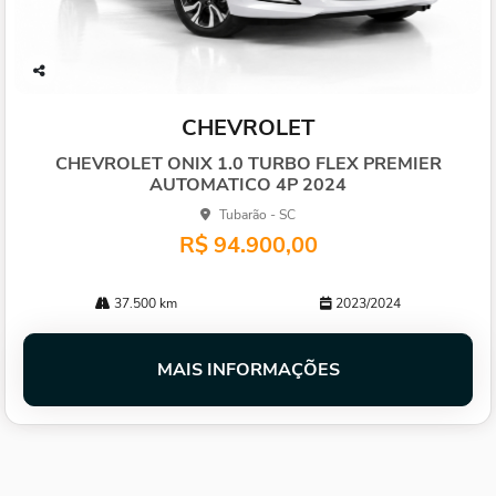
Co
mp
CHEVROLET
arti
lhe
CHEVROLET ONIX 1.0 TURBO FLEX PREMIER
AUTOMATICO 4P 2024
Tubarão - SC
R$ 94.900,00
37.500 km
2023/2024
MAIS INFORMAÇÕES