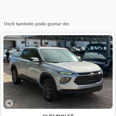
Você também pode gostar de:
Co
mp