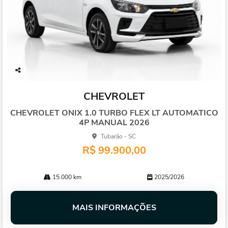
Co
mp
CHEVROLET
arti
lhe
CHEVROLET ONIX 1.0 TURBO FLEX LT AUTOMATICO
4P MANUAL 2026
Tubarão - SC
R$ 99.900,00
15.000 km
2025/2026
MAIS INFORMAÇÕES