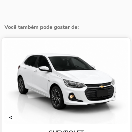
Você também pode gostar de:
Co
mp