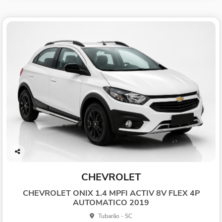
Co
mp
CHEVROLET
arti
lhe
CHEVROLET ONIX 1.4 MPFI ACTIV 8V FLEX 4P
AUTOMATICO 2019
Tubarão - SC