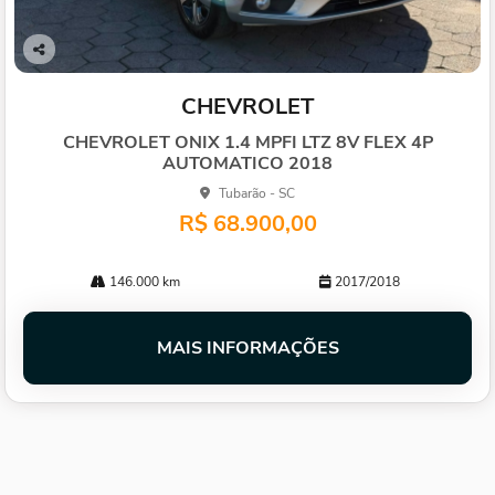
Co
mp
CHEVROLET
arti
lhe
CHEVROLET ONIX 1.4 MPFI LTZ 8V FLEX 4P
AUTOMATICO 2018
Tubarão - SC
R$ 68.900,00
146.000 km
2017/2018
MAIS INFORMAÇÕES