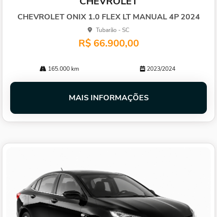
CHEVROLET
arti
lhe
CHEVROLET ONIX 1.0 FLEX LT MANUAL 4P 2024
Tubarão - SC
R$ 66.900,00
165.000 km
2023/2024
MAIS INFORMAÇÕES