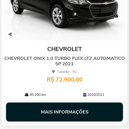
Co
mp
CHEVROLET
arti
lhe
CHEVROLET ONIX 1.0 TURBO FLEX LTZ AUTOMATICO
5P 2021
Tubarão - SC
R$ 72.900,00
95.200 km
2020/2021
MAIS INFORMAÇÕES