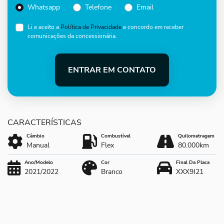
Whatsapp
Telefone
Email
Li e aceito a
Política de Privacidade
e concordo em receber
comunicações da concessionária.
ENTRAR EM CONTATO
Câmbio
Combustível
Quilometragem
Manual
Flex
80.000km
Ano/Modelo
Cor
Final Da Placa
2021/2022
Branco
XXX9I21