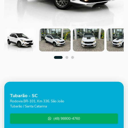
Tubarão - SC
Rodovia BR-101, Km 336, São João
Tubarão / Santa Catarina
(48) 98800-4760