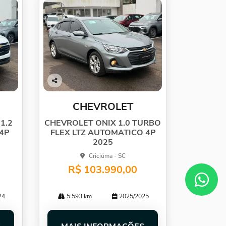
Co
mp
CHEVROLET
arti
lhe
1.2
CHEVROLET ONIX 1.0 TURBO
4P
FLEX LTZ AUTOMATICO 4P
2025
Criciúma - SC
R$ 103.990,00
24
5.593 km
2025/2025