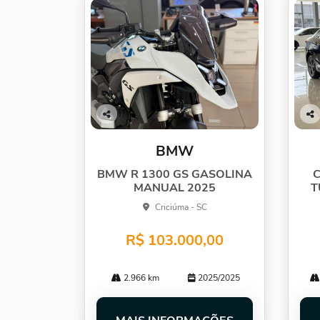
Co
Co
mp
mp
BMW
arti
arti
lhe
lhe
BMW R 1300 GS GASOLINA
C
MANUAL 2025
T
Criciúma - SC
R$ 103.000,00
2.966 km
2025/2025