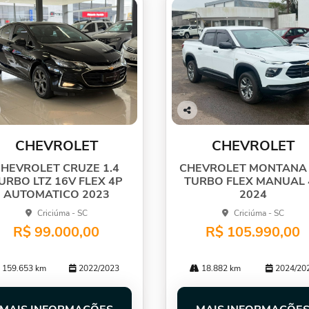
Co
mp
CHEVROLET
CHEVROLET
arti
lhe
HEVROLET CRUZE 1.4
CHEVROLET MONTANA 
URBO LTZ 16V FLEX 4P
TURBO FLEX MANUAL 
AUTOMATICO 2023
2024
Criciúma - SC
Criciúma - SC
R$ 99.000,00
R$ 105.990,00
159.653 km
2022/2023
18.882 km
2024/20