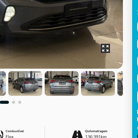
Combustível
Quilometragem
Flex
136.391km