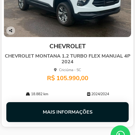
Co
mp
CHEVROLET
arti
lhe
CHEVROLET MONTANA 1.2 TURBO FLEX MANUAL 4P
2024
Criciúma - SC
R$ 105.990,00
18.882 km
2024/2024
MAIS INFORMAÇÕES