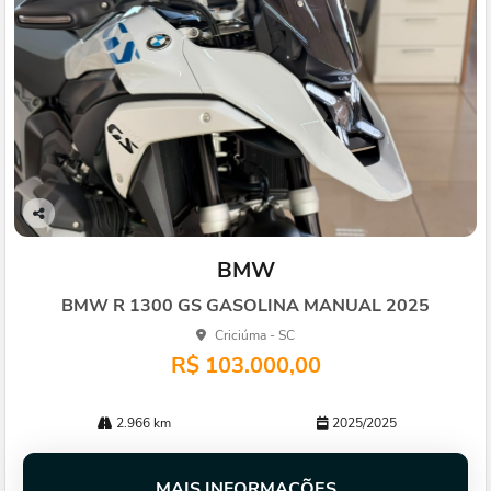
Co
mp
BMW
arti
lhe
BMW R 1300 GS GASOLINA MANUAL 2025
Criciúma - SC
R$ 103.000,00
2.966 km
2025/2025
MAIS INFORMAÇÕES