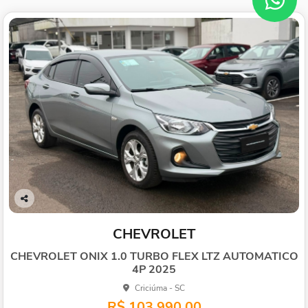
Co
mp
CHEVROLET
arti
lhe
CHEVROLET ONIX 1.0 TURBO FLEX LTZ AUTOMATICO
4P 2025
Criciúma - SC
R$ 103.990,00