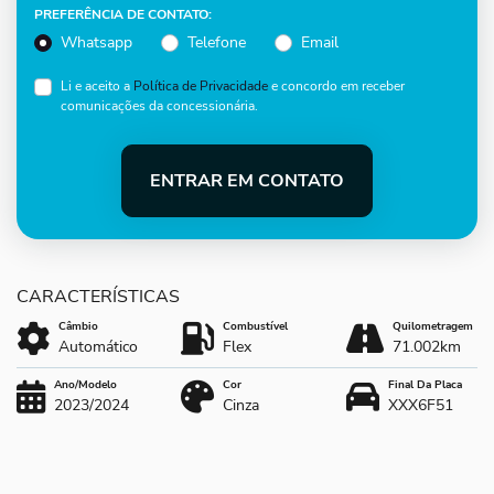
PREFERÊNCIA DE CONTATO:
Whatsapp
Telefone
Email
Li e aceito a
Política de Privacidade
e concordo em receber
comunicações da concessionária.
ENTRAR EM CONTATO
Câmbio
Combustível
Quilometragem
Automático
Flex
71.002km
Ano/Modelo
Cor
Final Da Placa
2023/2024
Cinza
XXX6F51