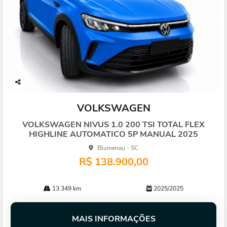
Co
mp
VOLKSWAGEN
arti
lhe
VOLKSWAGEN NIVUS 1.0 200 TSI TOTAL FLEX
HIGHLINE AUTOMATICO 5P MANUAL 2025
Blumenau - SC
R$ 138.900,00
13.349 km
2025/2025
MAIS INFORMAÇÕES