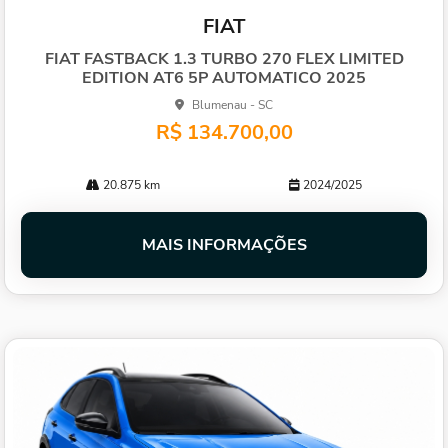
mp
FIAT
arti
lhe
FIAT FASTBACK 1.3 TURBO 270 FLEX LIMITED
EDITION AT6 5P AUTOMATICO 2025
Blumenau - SC
R$ 134.700,00
20.875 km
2024/2025
MAIS INFORMAÇÕES