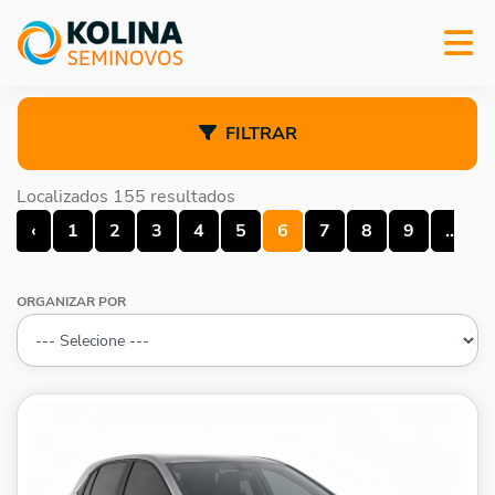
FILTRAR
Localizados 155 resultados
‹
1
2
3
4
5
6
7
8
9
...
ORGANIZAR POR