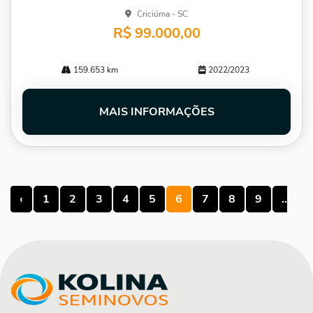
Criciúma - SC
R$ 99.000,00
159.653 km
2022/2023
MAIS INFORMAÇÕES
‹
1
2
3
4
5
6
7
8
9
...