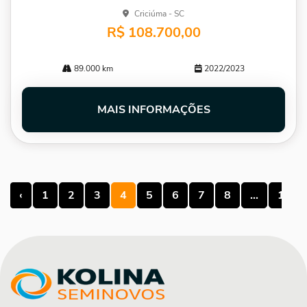
Criciúma - SC
R$ 108.700,00
89.000 km
2022/2023
MAIS INFORMAÇÕES
‹
1
2
3
4
5
6
7
8
...
13