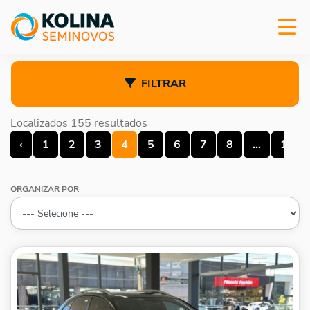
FILTRAR
Localizados 155 resultados
‹
1
2
3
4
5
6
7
8
...
13
ORGANIZAR POR