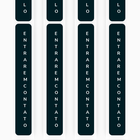
L
L
L
L
O
O
O
O
E
E
E
E
N
N
N
N
T
T
T
T
R
R
R
R
A
A
A
A
R
R
R
R
E
E
E
E
M
M
M
M
C
C
C
C
O
O
O
O
N
N
N
N
T
T
T
T
A
A
A
A
T
T
T
T
O
O
O
O