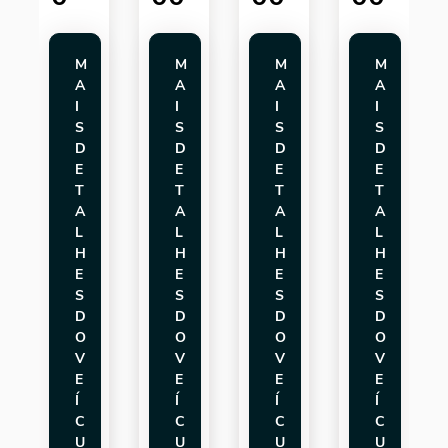
M
M
M
M
A
A
A
A
I
I
I
I
S
S
S
S
D
D
D
D
E
E
E
E
T
T
T
T
A
A
A
A
L
L
L
L
H
H
H
H
E
E
E
E
S
S
S
S
D
D
D
D
O
O
O
O
V
V
V
V
E
E
E
E
Í
Í
Í
Í
C
C
C
C
U
U
U
U