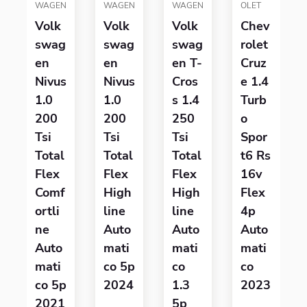
WAGEN
WAGEN
WAGEN
OLET
Volk
Volk
Volk
Chev
Swag
Swag
Swag
Rolet
En
En
En T-
Cruz
Nivus
Nivus
Cros
E 1.4
1.0
1.0
S 1.4
Turb
200
200
250
O
Tsi
Tsi
Tsi
Spor
Total
Total
Total
T6 Rs
Flex
Flex
Flex
16v
Comf
High
High
Flex
Ortli
Line
Line
4p
Ne
Auto
Auto
Auto
Auto
Mati
Mati
Mati
Mati
Co 5p
Co
Co
Co 5p
2024
1.3
2023
2021
5p