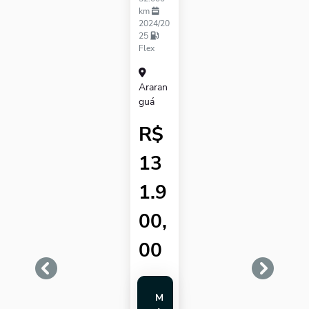
km
2024/20
25
Flex
Araran
Guá
R$
13
1.9
00,
00
templates.template-01.components.carousel.texts.c
template
M