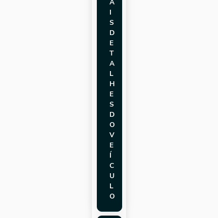
A
I
S
D
E
T
A
L
H
E
S
D
O
V
E
Í
C
U
L
O