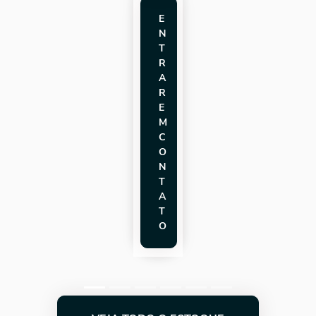
E
N
T
R
A
R
E
M
C
O
N
T
A
T
O